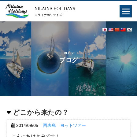
NILAINA HOLIDAYS
ニライナホリデイズ
BLOG
ブログ
どこから来たの？
2014/09/05
西表島 ヨットツアー
こんにちはきみです！