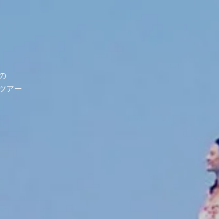
の
ツアー