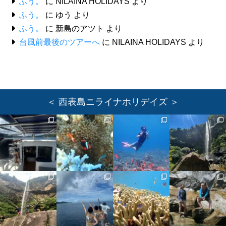
ふう。
に
NILAINA HOLIDAYS
より
ふう。
に
ゆう
より
ふう。
に
新島のアツト
より
台風前最後のツアーへ
に
NILAINA HOLIDAYS
より
＜ 西表島ニライナホリデイズ ＞