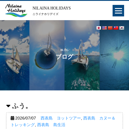
NILAINA HOLIDAYS
ニライナホリデイズ
BLOG
ブログ
ふう。
2026/07/07
西表島 ヨットツアー
,
西表島 カヌー＆
トレッキング
,
西表島 島生活