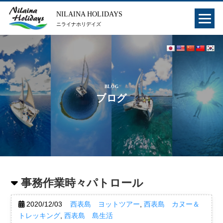
NILAINA HOLIDAYS
ニライナホリデイズ
BLOG
ブログ
事務作業時々パトロール
2020/12/03
西表島 ヨットツアー
,
西表島 カヌー＆
トレッキング
,
西表島 島生活