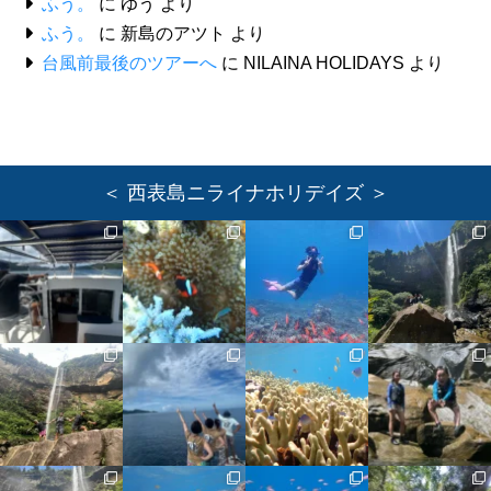
ふう。
に
ゆう
より
ふう。
に
新島のアツト
より
台風前最後のツアーへ
に
NILAINA HOLIDAYS
より
＜ 西表島ニライナホリデイズ ＞