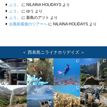
ふう。
に
NILAINA HOLIDAYS
より
ふう。
に
ゆう
より
ふう。
に
新島のアツト
より
台風前最後のツアーへ
に
NILAINA HOLIDAYS
より
＜ 西表島ニライナホリデイズ ＞