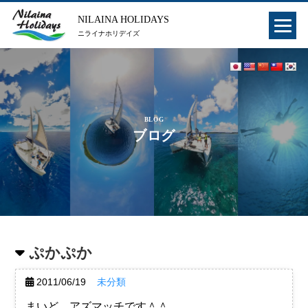
NILAINA HOLIDAYS
ニライナホリデイズ
BLOG
ブログ
ぷかぷか
2011/06/19
未分類
まいど、アズマッチです＾＾