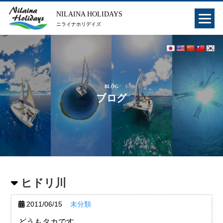
NILAINA HOLIDAYS
ニライナホリデイズ
BLOG
ブログ
ヒドリ川
2011/06/15
未分類
どうもタカです