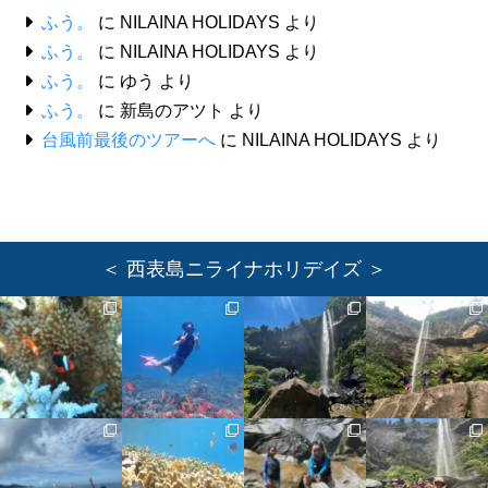
ふう。
に
NILAINA HOLIDAYS
より
ふう。
に
NILAINA HOLIDAYS
より
ふう。
に
ゆう
より
ふう。
に
新島のアツト
より
台風前最後のツアーへ
に
NILAINA HOLIDAYS
より
＜ 西表島ニライナホリデイズ ＞