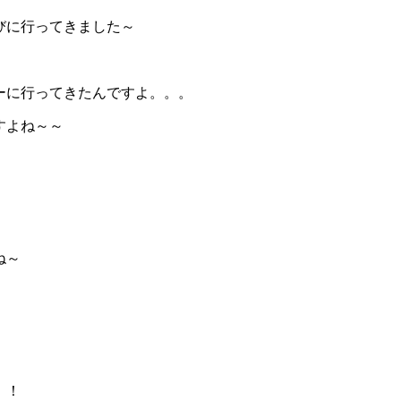
びに行ってきました～
ーに行ってきたんですよ。。。
すよね～～
ね～
！！