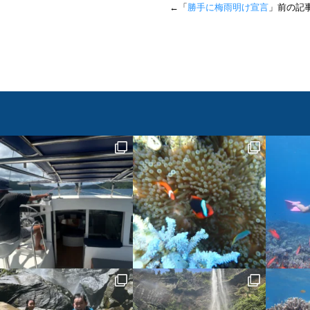
←「
勝手に梅雨明け宣言
」前の