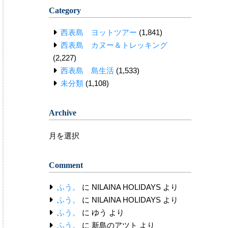
Category
西表島 ヨットツアー
(1,841)
西表島 カヌー＆トレッキング
(2,227)
西表島 島生活
(1,533)
未分類
(1,108)
Archive
Archive
Comment
ふう。
に
NILAINA HOLIDAYS
より
ふう。
に
NILAINA HOLIDAYS
より
ふう。
に
ゆう
より
ふう。
に
新島のアツト
より