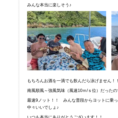
みんな本当に楽しそう♪
もちろんお酒を一滴でも飲んだら泳げません！
南風順風～強風気味（風速10ｍ/ｓ位）だった
最速9ノット！！ みんな普段からヨットに乗
中々いいでしょ♪
いつも本当にありがとうございます！！