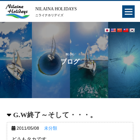
NILAINA HOLIDAYS
ニライナホリデイズ
BLOG
ブログ
G.W終了～そして・・・。
2011/05/08
未分類
どうもタカです