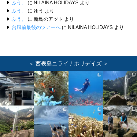
ふう。
に
NILAINA HOLIDAYS
より
ふう。
に
ゆう
より
ふう。
に
新島のアツト
より
台風前最後のツアーへ
に
NILAINA HOLIDAYS
より
＜ 西表島ニライナホリデイズ ＞