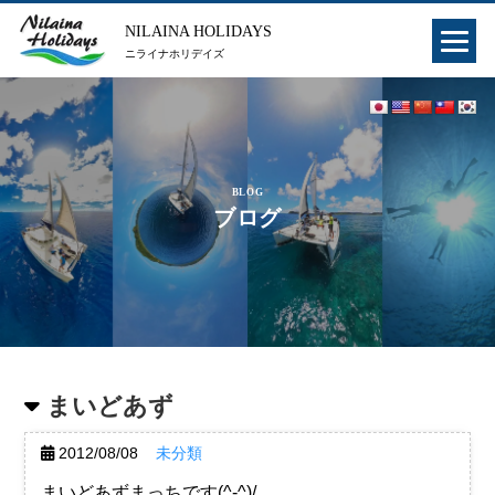
NILAINA HOLIDAYS
ニライナホリデイズ
BLOG
ブログ
まいどあず
2012/08/08
未分類
まいどあずまっちです(^-^)/