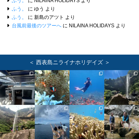
ふう。
に
NILAINA HOLIDAYS
より
ふう。
に
ゆう
より
ふう。
に
新島のアツト
より
台風前最後のツアーへ
に
NILAINA HOLIDAYS
より
＜ 西表島ニライナホリデイズ ＞