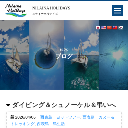
NILAINA HOLIDAYS
ニライナホリデイズ
BLOG
ブログ
ダイビング＆シュノーケル＆弔いへ
2026/04/06
西表島 ヨットツアー
,
西表島 カヌー＆
トレッキング
,
西表島 島生活