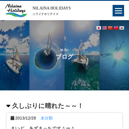
NILAINA HOLIDAYS
ニライナホリデイズ
BLOG
ブログ
久しぶりに晴れた～～！
2013/12/28
未分類
まいど、あずまっちです＾ー＾