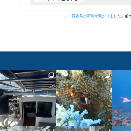
←「
西表島と新島が繋がりました
」前