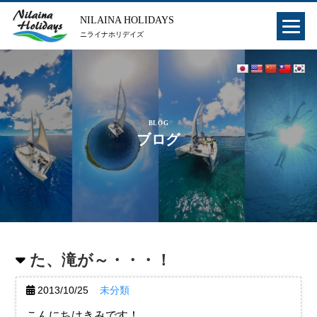
NILAINA HOLIDAYS
ニライナホリデイズ
BLOG
ブログ
た、滝が～・・・！
2013/10/25
未分類
こんにちはきみです！