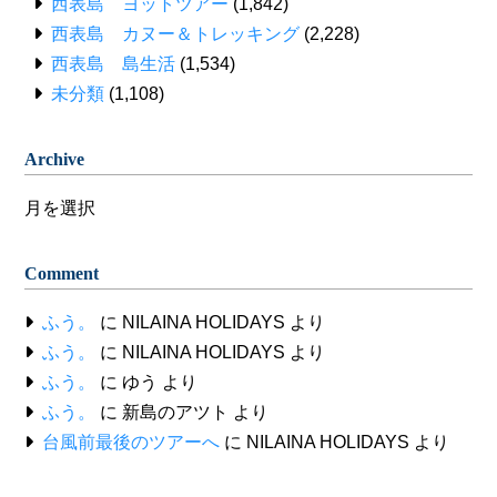
西表島 ヨットツアー
(1,842)
西表島 カヌー＆トレッキング
(2,228)
西表島 島生活
(1,534)
未分類
(1,108)
Archive
Archive
Comment
ふう。
に
NILAINA HOLIDAYS
より
ふう。
に
NILAINA HOLIDAYS
より
ふう。
に
ゆう
より
ふう。
に
新島のアツト
より
台風前最後のツアーへ
に
NILAINA HOLIDAYS
より