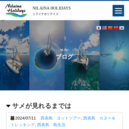
NILAINA HOLIDAYS
ニライナホリデイズ
BLOG
ブログ
サメが見れるまでは
2024/07/11
西表島 ヨットツアー
,
西表島 カヌー＆
トレッキング
,
西表島 島生活