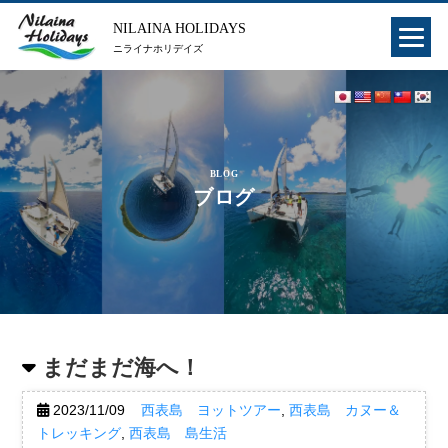
NILAINA HOLIDAYS
ニライナホリデイズ
BLOG
ブログ
まだまだ海へ！
2023/11/09
西表島 ヨットツアー
,
西表島 カヌー＆
トレッキング
,
西表島 島生活