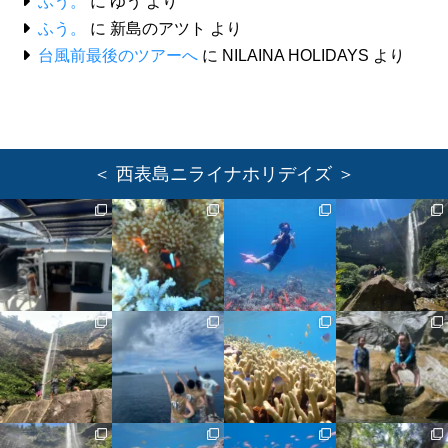
ふう。
に
ゆう
より
ふう。
に
新島のアツト
より
台風前最後のツアーへ
に
NILAINA HOLIDAYS
より
＜ 西表島ニライナホリデイズ ＞