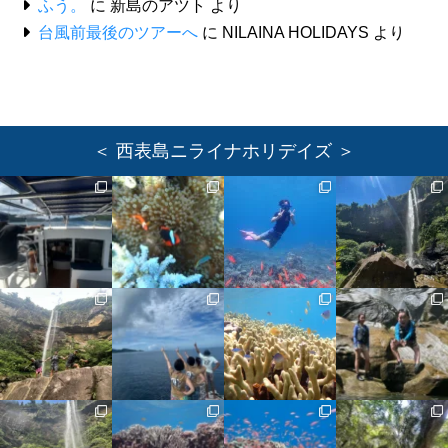
ふう。
に
新島のアツト
より
台風前最後のツアーへ
に
NILAINA HOLIDAYS
より
＜ 西表島ニライナホリデイズ ＞