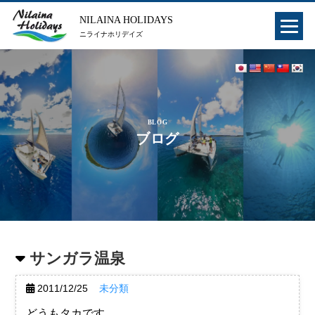
NILAINA HOLIDAYS
ニライナホリデイズ
BLOG
ブログ
サンガラ温泉
2011/12/25
未分類
どうもタカです