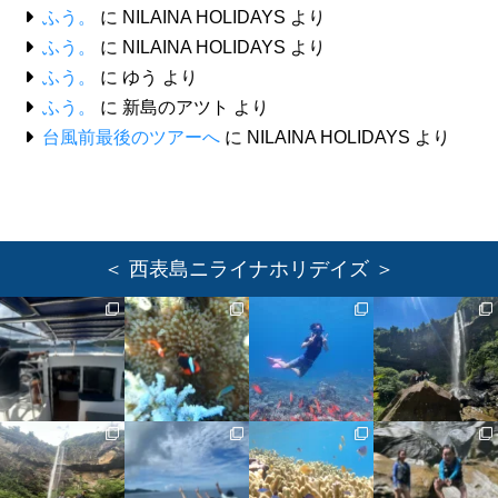
ふう。
に
NILAINA HOLIDAYS
より
ふう。
に
NILAINA HOLIDAYS
より
ふう。
に
ゆう
より
ふう。
に
新島のアツト
より
台風前最後のツアーへ
に
NILAINA HOLIDAYS
より
＜ 西表島ニライナホリデイズ ＞