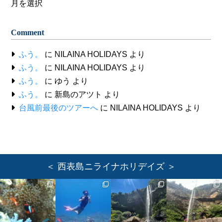
Archive
Comment
ふう。
に
NILAINA HOLIDAYS
より
ふう。
に
NILAINA HOLIDAYS
より
ふう。
に
ゆう
より
ふう。
に
新島のアツト
より
台風前最後のツアーへ
に
NILAINA HOLIDAYS
より
＜ 西表島ニライナホリデイズ ＞