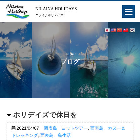
NILAINA HOLIDAYS
ニライナホリデイズ
BLOG
ブログ
ホリデイズで休日を
2021/04/07
西表島 ヨットツアー
,
西表島 カヌー＆
トレッキング
,
西表島 島生活