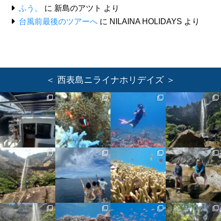
ふう。
に
新島のアツト
より
台風前最後のツアーへ
に
NILAINA HOLIDAYS
より
＜ 西表島ニライナホリデイズ ＞