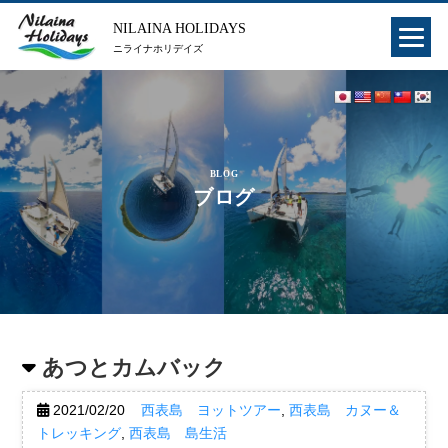
NILAINA HOLIDAYS
ニライナホリデイズ
BLOG
ブログ
あつとカムバック
2021/02/20
西表島 ヨットツアー
,
西表島 カヌー＆
トレッキング
,
西表島 島生活