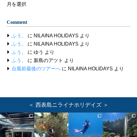
Archive
Comment
ふう。
に
NILAINA HOLIDAYS
より
ふう。
に
NILAINA HOLIDAYS
より
ふう。
に
ゆう
より
ふう。
に
新島のアツト
より
台風前最後のツアーへ
に
NILAINA HOLIDAYS
より
＜ 西表島ニライナホリデイズ ＞