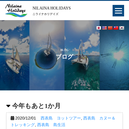
NILAINA HOLIDAYS
ニライナホリデイズ
BLOG
ブログ
今年もあと1か月
2020/12/01
西表島 ヨットツアー
,
西表島 カヌー＆
トレッキング
,
西表島 島生活