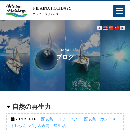
NILAINA HOLIDAYS
ニライナホリデイズ
BLOG
ブログ
自然の再生力
2020/11/16
西表島 ヨットツアー
,
西表島 カヌー＆
トレッキング
,
西表島 島生活