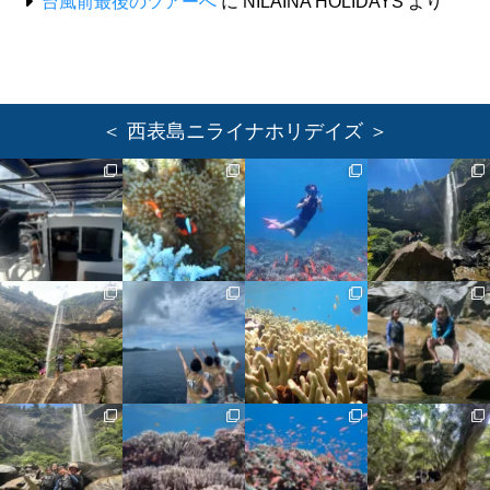
台風前最後のツアーへ
に
NILAINA HOLIDAYS
より
＜ 西表島ニライナホリデイズ ＞