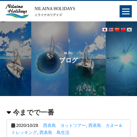
NILAINA HOLIDAYS
ニライナホリデイズ
BLOG
ブログ
今までで一番
2020/10/28
西表島 ヨットツアー
,
西表島 カヌー＆
トレッキング
,
西表島 島生活