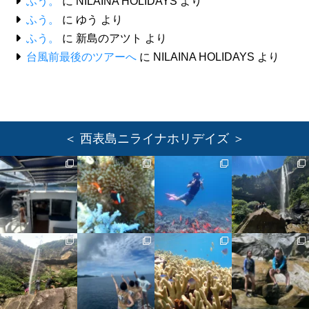
ふう。
に
NILAINA HOLIDAYS
より
ふう。
に
ゆう
より
ふう。
に
新島のアツト
より
台風前最後のツアーへ
に
NILAINA HOLIDAYS
より
＜ 西表島ニライナホリデイズ ＞