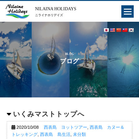
NILAINA HOLIDAYS
ニライナホリデイズ
BLOG
ブログ
いくみマストトップへ
2020/10/08
西表島 ヨットツアー
,
西表島 カヌー＆
トレッキング
,
西表島 島生活
,
未分類