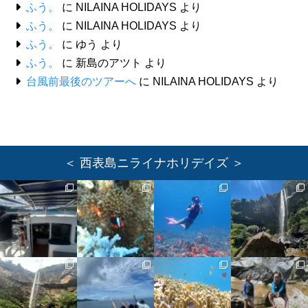
ふう。
に
NILAINA HOLIDAYS
より
ふう。
に
NILAINA HOLIDAYS
より
ふう。
に
ゆう
より
ふう。
に
新島のアツト
より
台風前最後のツアーへ
に
NILAINA HOLIDAYS
より
＜ 西表島ニライナホリデイズ ＞