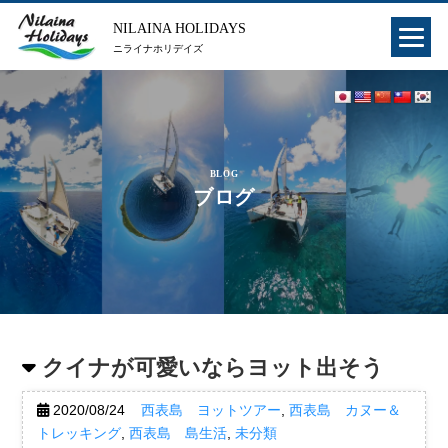
NILAINA HOLIDAYS
ニライナホリデイズ
BLOG
ブログ
クイナが可愛いならヨット出そう
2020/08/24
西表島 ヨットツアー
,
西表島 カヌー＆
トレッキング
,
西表島 島生活
,
未分類