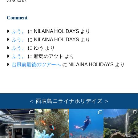
Comment
ふう。
に
NILAINA HOLIDAYS
より
ふう。
に
NILAINA HOLIDAYS
より
ふう。
に
ゆう
より
ふう。
に
新島のアツト
より
台風前最後のツアーへ
に
NILAINA HOLIDAYS
より
＜ 西表島ニライナホリデイズ ＞