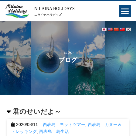
NILAINA HOLIDAYS
ニライナホリデイズ
BLOG
ブログ
君のせいだよ～
2020/08/11
西表島 ヨットツアー
,
西表島 カヌー＆
トレッキング
,
西表島 島生活