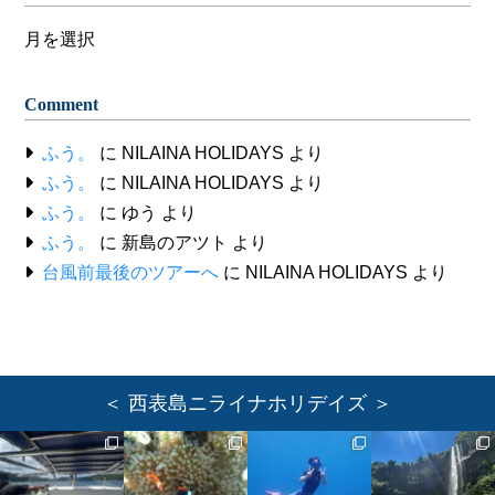
Archive
Comment
ふう。
に
NILAINA HOLIDAYS
より
ふう。
に
NILAINA HOLIDAYS
より
ふう。
に
ゆう
より
ふう。
に
新島のアツト
より
台風前最後のツアーへ
に
NILAINA HOLIDAYS
より
＜ 西表島ニライナホリデイズ ＞