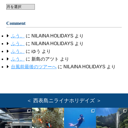
Archive
Comment
ふう。
に
NILAINA HOLIDAYS
より
ふう。
に
NILAINA HOLIDAYS
より
ふう。
に
ゆう
より
ふう。
に
新島のアツト
より
台風前最後のツアーへ
に
NILAINA HOLIDAYS
より
＜ 西表島ニライナホリデイズ ＞