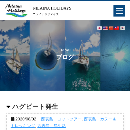
NILAINA HOLIDAYS
ニライナホリデイズ
BLOG
ブログ
ハグピート発生
2020/08/02
西表島 ヨットツアー
,
西表島 カヌー＆
トレッキング
,
西表島 島生活