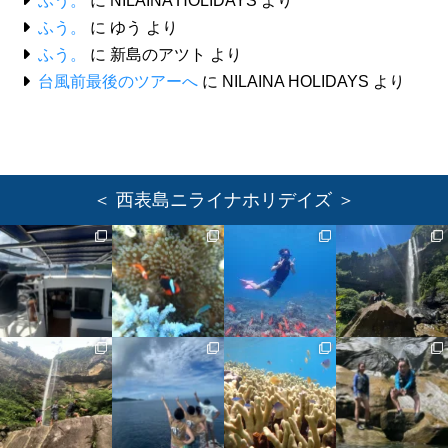
ふう。
に
NILAINA HOLIDAYS
より
ふう。
に
ゆう
より
ふう。
に
新島のアツト
より
台風前最後のツアーへ
に
NILAINA HOLIDAYS
より
＜ 西表島ニライナホリデイズ ＞