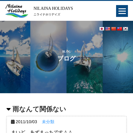
NILAINA HOLIDAYS
ニライナホリデイズ
BLOG
ブログ
雨なんて関係ない
2011/10/03
未分類
まいど、あずまっちです＾＾