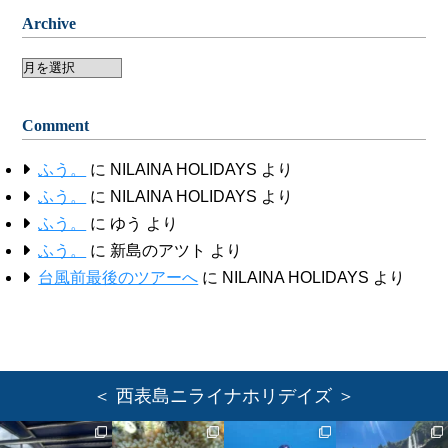
Archive
Archive
Comment
ふう。
に
NILAINA HOLIDAYS
より
ふう。
に
NILAINA HOLIDAYS
より
ふう。
に
ゆう
より
ふう。
に
新島のアツト
より
台風前最後のツアーへ
に
NILAINA HOLIDAYS
より
＜ 西表島ニライナホリデイズ ＞