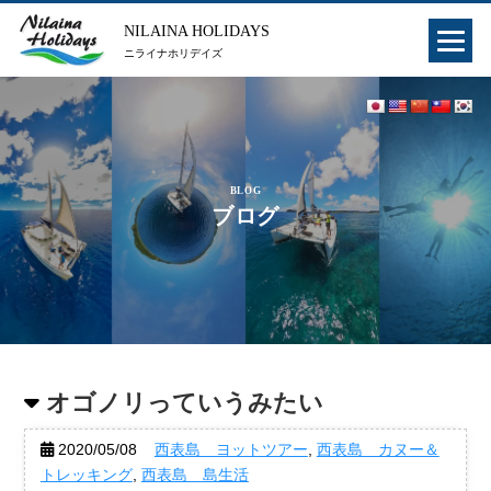
NILAINA HOLIDAYS
ニライナホリデイズ
BLOG
ブログ
オゴノリっていうみたい
2020/05/08
西表島 ヨットツアー
,
西表島 カヌー＆
トレッキング
,
西表島 島生活