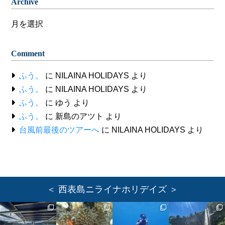
Archive
Archive
Comment
ふう。
に
NILAINA HOLIDAYS
より
ふう。
に
NILAINA HOLIDAYS
より
ふう。
に
ゆう
より
ふう。
に
新島のアツト
より
台風前最後のツアーへ
に
NILAINA HOLIDAYS
より
＜ 西表島ニライナホリデイズ ＞