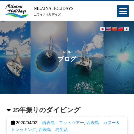
NILAINA HOLIDAYS
ニライナホリデイズ
BLOG
ブログ
25年振りのダイビング
2020/04/02
西表島 ヨットツアー
,
西表島 カヌー＆
トレッキング
,
西表島 島生活