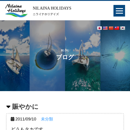
NILAINA HOLIDAYS
ニライナホリデイズ
BLOG
ブログ
賑やかに
2011/09/10
未分類
どうもタカです