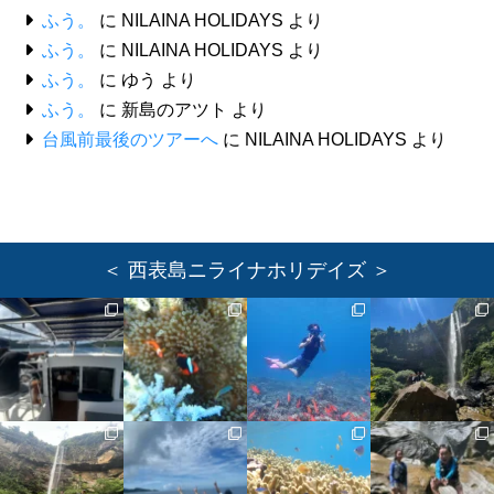
ふう。
に
NILAINA HOLIDAYS
より
ふう。
に
NILAINA HOLIDAYS
より
ふう。
に
ゆう
より
ふう。
に
新島のアツト
より
台風前最後のツアーへ
に
NILAINA HOLIDAYS
より
＜ 西表島ニライナホリデイズ ＞