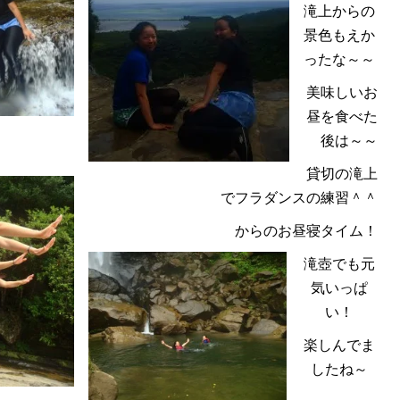
滝上からの
景色もえか
ったな～～
美味しいお
昼を食べた
後は～～
貸切の滝上
でフラダンスの練習＾＾
からのお昼寝タイム！
滝壺でも元
気いっぱ
い！
楽しんでま
したね～