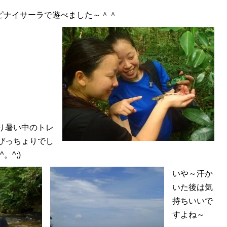
ピナイサーラで遊べました～＾＾
り暑い中のトレ
びっちょりでし
^。^;)
いや～汗か
いた後は気
持ちいいで
すよね～