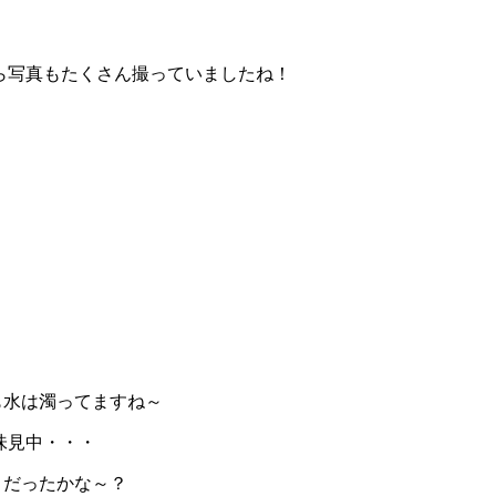
ら写真もたくさん撮っていましたね！
も水は濁ってますね～
味見中・・・
うだったかな～？