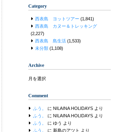
Category
西表島 ヨットツアー
(1,841)
西表島 カヌー＆トレッキング
(2,227)
西表島 島生活
(1,533)
未分類
(1,108)
Archive
Archive
Comment
ふう。
に
NILAINA HOLIDAYS
より
ふう。
に
NILAINA HOLIDAYS
より
ふう。
に
ゆう
より
ふう。
に
新島のアツト
より